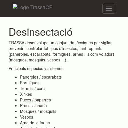
Toggle
navigation
Desinsectació
TRASSA desenvolupa un conjunt de tècniques per vigilar
prevenir i controlar tot tipus d'insectes, tant reptants
(paneroles, escarabats, formigues, arnes ...) com voladors
(mosques, mosquits, vespes ...).
Principals espècies y sistemes:
Paneroles / escarabats
Formigues
Tèrmits / corc
Xinxes
Puces / paparres
Processionària
Mosques / mosquits
Vespes
Arna de la farina