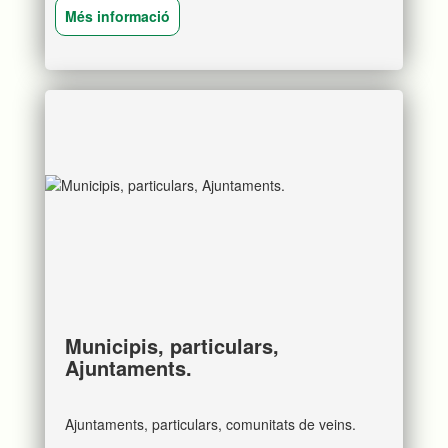
posteriorment l'entrega d'un pressupost económic
Més informació
sempre amb la supervició dels nostres técnics.
Municipis, particulars,
Ajuntaments.
Ajuntaments, particulars, comunitats de veins.